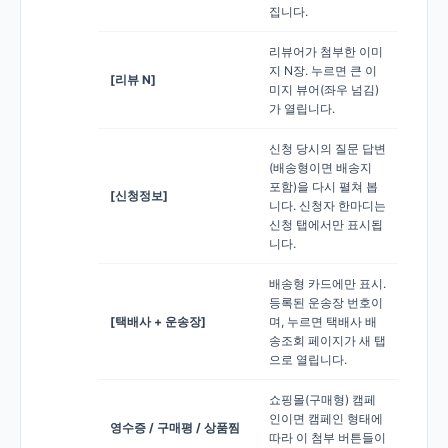
집니다.
리뷰어가 첨부한 이미
지 N장. 누르면 큰 이
[리뷰 N]
미지 뷰어(좌우 넘김)
가 열립니다.
신청 당시의 질문 답변
(배송형이면 배송지
포함)을 다시 펼쳐 봅
[신청정보]
니다. 신청자 한마디는
신청 탭에서만 표시됩
니다.
배송형 카드에만 표시.
등록된 운송장 번호이
[택배사 + 운송장]
며, 누르면 택배사 배
송조회 페이지가 새 탭
으로 열립니다.
쇼핑몰(구매형) 캠페
인이면 캠페인 형태에
영수증 / 구매평 / 상품찜
따라 이 첨부 버튼들이