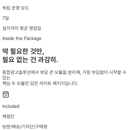
독립 운영 모드
7
일
설치까지 평균 영업일
Inside the Package
딱 필요한 것만,
필요 없는 건 과감히.
종합광고솔루션에서 부담 큰 모듈을 분리해, 가장 부담없이 시작할 수
있는
핵심 두 모듈만 담은 라이트 패키지입니다.
Included
체험단
방문/배송/기자단/구매형