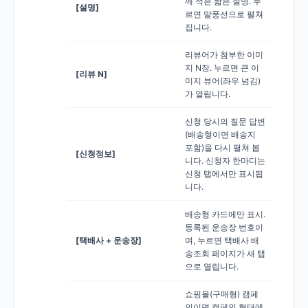
께 적은 짧은 설명. 누
[설명]
르면 말풍선으로 펼쳐
집니다.
리뷰어가 첨부한 이미
지 N장. 누르면 큰 이
[리뷰 N]
미지 뷰어(좌우 넘김)
가 열립니다.
신청 당시의 질문 답변
(배송형이면 배송지
포함)을 다시 펼쳐 봅
[신청정보]
니다. 신청자 한마디는
신청 탭에서만 표시됩
니다.
배송형 카드에만 표시.
등록된 운송장 번호이
[택배사 + 운송장]
며, 누르면 택배사 배
송조회 페이지가 새 탭
으로 열립니다.
쇼핑몰(구매형) 캠페
인이면 캠페인 형태에