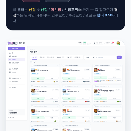
이 챕터는
신청
→
선정
/
미선정
/
선정후취소
까지 — 즉 광고주가
결
정
하는 단계만 다룹니다. 검수요청 / 수정요청 / 완료는
챕터 07
·
08
에
서.