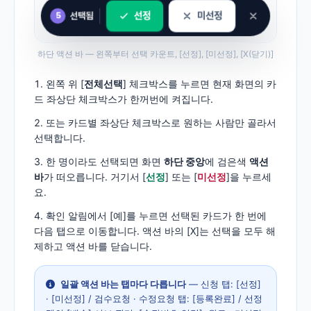
하단 액션 바 — 왼쪽부터 선택 카운트, [선정], [미선정], [X(닫기)]
왼쪽 위 [
전체선택
] 체크박스를 누르면 현재 화면의 카
드 좌상단 체크박스가 한꺼번에 켜집니다.
또는 카드별 좌상단 체크박스로 원하는 사람만 골라서
선택합니다.
한 명이라도 선택되면 화면
하단 중앙
에 검은색
액션
바
가 떠오릅니다. 거기서 [
선정
] 또는 [
미선정
]을 누르세
요.
확인 알림에서 [예]를 누르면 선택된 카드가 한 번에
다음 탭으로 이동합니다. 액션 바의 [
]는 선택을 모두 해
X
제하고 액션 바를 닫습니다.
일괄 액션 바는 탭마다 다릅니다
— 신청 탭: [선정]
· [미선정] / 검수요청 · 수정요청 탭: [등록완료] / 선정