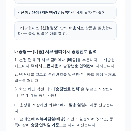
·
신청 / 선정 / 예약마감 / 등록마감
4개 날짜 한 줄에
· 배송형이면 [
신청정보
] 안의
배송지
로 상품을 발송합니
다 — 송장 입력은 아래 참고.
배송형 — [배송] 서브 필터에서 송장번호 입력
선정 탭 위의 서브 필터에서 [
배송
]을 누릅니다 — 배송형
카드마다
택배사 드롭다운
과
송장번호 입력칸
이 나타납니다.
택배사를 고르고 송장번호를 입력한 뒤, 카드 좌상단 체크
박스를 켭니다.
화면 하단 액션 바의 [
송장번호 입력
]을 누르면 저장됩니
다 (여러 카드 동시 가능).
송장을 저장하면 리뷰어에게
발송 알림
이 자동 전송됩니
다.
캠페인에
리뷰마감일(배송)
기간이 설정되어 있으면, 등
록마감이
송장 입력일 기준
으로 다시 계산됩니다.